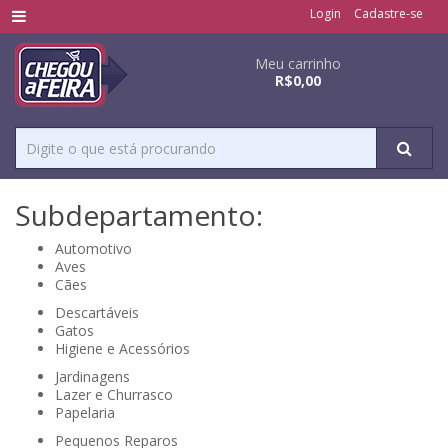
Login
Cadastre-se
Meu carrinho
R$0,00
Subdepartamento:
Automotivo
Aves
Cães
Descartáveis
Gatos
Higiene e Acessórios
Jardinagens
Lazer e Churrasco
Papelaria
Pequenos Reparos